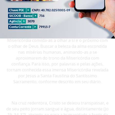
O carisma das Irmãs Servas Adoradoras da
Misericórdia convida-as a olhar a si e o próximo com
o olhar de Deus. Buscar a beleza da alma escondida
nas misérias humanas, animando-as a se
aproximarem do trono da Misericórdia com
confiança. Para isso, por palavras e pelas ações,
tornam conhecida essa imensa Misericórdia revelada
por Jesus a Santa Faustina do Santíssimo
Sacramento, conforme descrito em seu diário.
Na cruz redentora, Cristo se deixou transpassar, e
de seu peito jorram sangue e água, distintamente (Jo
19, 34-37), abrindo-se para a humanidade a fonte da