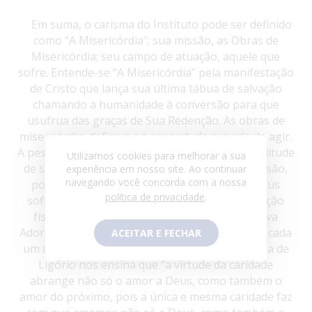
Em suma, o carisma do Instituto pode ser definido
como “A Misericórdia”; sua missão, as Obras de
Misericórdia; seu campo de atuação, aquele que
sofre. Entende-se “A Misericórdia” pela manifestação
de Cristo que lança sua última tábua de salvação
chamando a humanidade à conversão para que
usufrua das graças de Sua Redenção. As obras de
misericórdia, definem na concretude o modo de agir.
A pessoa que sofre, dá a Irmã Adoradora a amplitude
Utilizamos cookies para melhorar a sua
de sua missão. As pessoas são o campo de missão,
experiência em nosso site. Ao continuar
navegando você concorda com a nossa
pois é nelas que está escondido o próprio Jesus
política de privacidade
.
sofredor. Independo de cor, idade, sexo, condição
física e financeira, cultural, credo... a Irmã Serva
Adoradora da Misericórdia é chamada a olhar a cada
ACEITAR E FECHAR
um como ao próprio Cristo. Santo Afonso Maria de
Ligório nos ensina que “a virtude da caridade
abrange não só o amor a Deus, como também o
amor do próximo, pois a única e mesma caridade faz