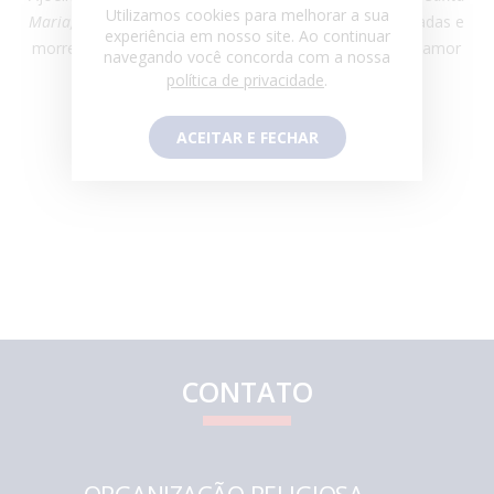
Utilizamos cookies para melhorar a sua
Maria, Mãe de Deus, assisti-me”.
Recebeu várias punhaladas e
experiência em nosso site. Ao continuar
morreu ali, derramando seu sangue pela Verdade, por amor
navegando você concorda com a nossa
a Cristo e Sua Igreja.
política de privacidade
.
São Fidélis, rogai por nós!
ACEITAR E FECHAR
CONTATO