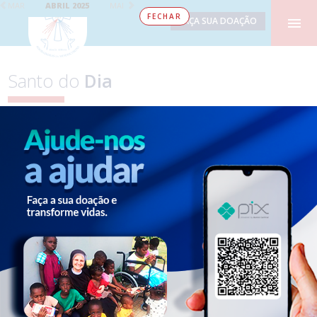
MAR
ABRIL 2025
MAI
FECHAR
FAÇA SUA DOAÇÃO
Santo do
Dia
24.Abr - São Fidélis
DOM
SEG
TER
QUA
QUI
SEX
SAB
01
02
03
04
05
06
07
08
09
10
11
12
13
14
15
16
17
18
19
20
21
22
23
24
25
26
27
28
29
30