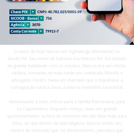
HOJE, 06/08/2026
AUMENTAR FONTE +
DIMINUIR FONTE -
O santo de hoje nasceu em Sigmaringa (Alemanha) no
século XVI. Seu nome de batismo era Marcos Rei. Era dotado
de grande habilidade com os estudos. Marcos era um cristão
católico, tornando-se mais tarde um conhecido filósofo e
advogado. Porém, havia um chamado que o inquietava: a
consagração total a Deus, a vida no ministério sacerdotal.
Renunciando a tudo, entrou para a família franciscana, para
os Capuchinhos. Enquanto noviço, viveu um grande
questionamento: se fora do convento ele não faria mais para
Deus, do que dentro da vida religiosa. Buscou então seu
mestre de noviciado que, no discernimento, percebeu que