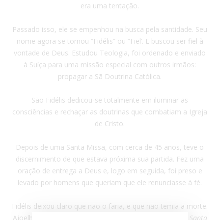
era uma tentação.
Passado isso, ele se empenhou na busca pela santidade. Seu
nome agora se tornou “Fidélis” ou “Fiel’. E buscou ser fiel à
vontade de Deus. Estudou Teologia, foi ordenado e enviado
à Suíça para uma missão especial com outros irmãos:
propagar a Sã Doutrina Católica.
São Fidélis dedicou-se totalmente em iluminar as
consciências e rechaçar as doutrinas que combatiam a Igreja
de Cristo.
Depois de uma Santa Missa, com cerca de 45 anos, teve o
discernimento de que estava próxima sua partida. Fez uma
oração de entrega a Deus e, logo em seguida, foi preso e
levado por homens que queriam que ele renunciasse à fé.
Fidélis deixou claro que não o faria, e que não temia a morte.
Ajoelhou-se e rezou:
“Meu Jesus, tende piedade de mim. Santa